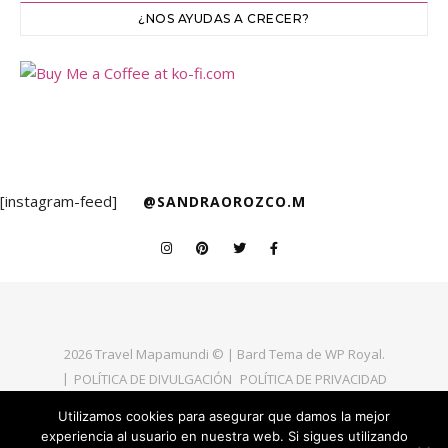
¿NOS AYUDAS A CRECER?
[instagram-feed]
@SANDRAOROZCO.M
2026 Travel Mapamundi © |
Bard Tema de
WP Royal
.
POLÍTICA DE DIVULGACIÓN
POLÍTICA DE PRIVACIDAD
Utilizamos cookies para asegurar que damos la mejor
experiencia al usuario en nuestra web. Si sigues utilizando